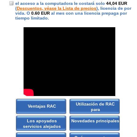
el acceso a la computadora le costará solo
44,04 EUR
(
Descuentos, véase la Lista de precios
), licencia de por
vida. O
0.60 EUR
al mes con una licencia prepaga por
tiempo limitado.
Utilización de RAC
Ventajas RAC
para
Los apoyados
Novedades principales
servicios alejados