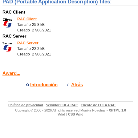
PAD (Portable Application Description) files:
RAC Client
RAC Client
Tamaño
25,8 kB
Creado
27/08/2021
RAC Server
RAC Server
Tamaño
22.2 kB
Creado
27/08/2021
Award...
Introducción
Atrás
Política de privacidad
Servidor EULA RAC
Cliente de EULA RAC
Copyright © 2000 - 2026 All rights reserved Monika Novotna -
XHTML 1.0
Valid
|
CSS Valid