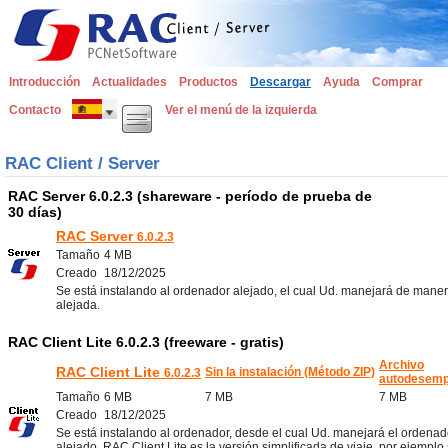
Introducción
Actualidades
Productos
Descargar
Ayuda
Comprar
Contacto
Ver el menú de la izquierda
RAC Client / Server
RAC Server 6.0.2.3 (shareware - período de prueba de
30 días)
RAC Server
6.0.2.3
Tamaño
4 MB
Creado
18/12/2025
Se está instalando al ordenador alejado, el cual Ud. manejará de mane
alejada.
RAC Client Lite 6.0.2.3 (freeware - gratis)
Archivo
RAC Client Lite
Sin la instalación (Método ZIP)
6.0.2.3
autodesemp
Tamaño
6 MB
7 MB
7 MB
Creado
18/12/2025
Se está instalando al ordenador, desde el cual Ud. manejará el ordenad
alejado. RAC Client Lite es la versión simplificada de viaje, por ejemplo 