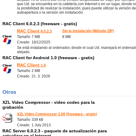
que Ud. se encuentra en la cafetería con Internet o en un lugar, donde n
la posibilidad de realizar la instalación, pues puede utilizar la versión de
autoapertura o la versión sin instalación.
RAC Client 6.0.2.3 (freeware - gratis)
RAC Client
Sin la instalación (Método ZIP)
6.0.2.3
Tamaño
7 MB
8 MB
Creado
18/12/2025
Se está instalando al ordenador, desde el cual Ud. manejará el ordenad
alejado.
RAC Client for Android 1.0 (freeware - gratis)
RAC Client
1.0
Tamaño
2 MB
Creado
21. 3. 2026
Otros
XZL Video Compressor - video codec para la
grabación
XZL Video Compressor 3.00 (freeware - gratis)
Tamaño
339 kB
Creado
1 July 2013
RAC Server 6.0.2.3 - paquete de actualización para
actualizar en el Intranet