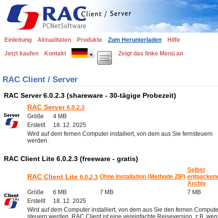
Einleitung
Aktualitäten
Produkte
Zum Herunterladen
Hilfe
Jetzt kaufen
Kontakt
Zeigt das linke Menü an
RAC Client / Server
RAC Server 6.0.2.3 (shareware - 30-tägige Probezeit)
RAC Server
6.0.2.3
Größe
4 MB
Erstellt
18. 12. 2025
Wird auf dem fernen Computer installiert, von dem aus Sie fernsteuern
werden.
RAC Client Lite 6.0.2.3 (freeware - gratis)
Selbst
RAC Client Lite
Ohne Installation (Methode ZIP)
entpacken
6.0.2.3
Archiv
Größe
6 MB
7 MB
7 MB
Erstellt
18. 12. 2025
Wird auf dem Computer installiert, von dem aus Sie den fernen Compute
steuern werden. RAC Client ist eine vereinfachte Reiseversion, z.B. we