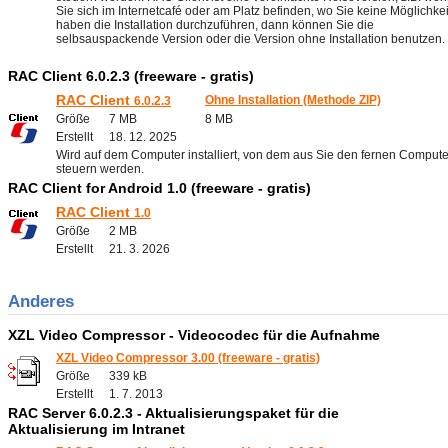
Sie sich im Internetcafé oder am Platz befinden, wo Sie keine Möglichkei
haben die Installation durchzuführen, dann können Sie die
selbsauspackende Version oder die Version ohne Installation benutzen.
RAC Client 6.0.2.3 (freeware - gratis)
RAC Client
Ohne Installation (Methode ZIP)
6.0.2.3
Größe
7 MB
8 MB
Erstellt
18. 12. 2025
Wird auf dem Computer installiert, von dem aus Sie den fernen Compute
steuern werden.
RAC Client for Android 1.0 (freeware - gratis)
RAC Client
1.0
Größe
2 MB
Erstellt
21. 3. 2026
Anderes
XZL Video Compressor - Videocodec für die Aufnahme
XZL Video Compressor 3.00 (freeware - gratis)
Größe
339 kB
Erstellt
1. 7. 2013
RAC Server 6.0.2.3 - Aktualisierungspaket für die
Aktualisierung im Intranet