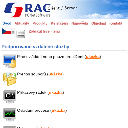
Úvod
Aktuality
Produkty
Ke stažení
Nápověda
Objednat
Kontakt
Zobrazit levé menu
Podporované vzdálené služby:
Plné ovládání nebo pouze prohlížení (
ukázka
)
Přenos souborů (
ukázka
)
Příkazový řádek (
ukázka
)
Ovládání procesů (
ukázka
)