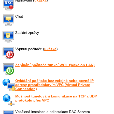
Nahrávání (
ukázka
)
Chat
Zaslání zprávy
Vypnutí počítače (
ukázka
)
Zapínání počítače funkcí WOL (Wake on LAN)
Ovládání počítače bez veřejné nebo pevné IP
adresy prostřednictvím VPC (Virtual Private
Connection)
Možnost tunelování komunikace na TCP a UDP
protokolu přes VPC
Vzdálená instalace a odinstalace RAC Serveru