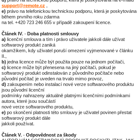
support@remote.cz
,
e)
právo na telefonickou technickou podporu, která je poskytována
během prvního roku zdarma
na tel. +420 723 246 655 v případě zakoupení licence.
Článek IV.
-
Doba platnosti smlouvy
a)
licenční smlouva a tím i právo uživatele jakkoli dále užívat
softwarový produkt zaniká
okamžikem, kdy uživatel poruší omezení vyjmenované v článku
II.,
b)
jedna licence může být použita pouze na jednom počítači,
c)
licence může být přenesena na jiný počítači, pokud je
softwarový produkt odinstalován z původního počítače nebo
původní počítač je uveden na trvalo mimo provoz,
d)
zakoupením nebo instalací nové verze softwarového produktu
jsou původní licenční
podmínky nahrazeny aktuálně platnými licenčními podmínkami
autora, které jsou součástí
nové verze softwarového produktu,
e)
po skončení platnosti této smlouvy je uživatel povinen přestat
softwarový produkt dále
jakkoli používat.
Článek V.
-
Odpovědnost za škody