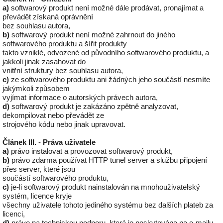
a)
softwarový produkt není možné dále prodávat, pronajímat a
převádět získaná oprávnění
bez souhlasu autora,
b)
softwarový produkt není možné zahrnout do jiného
softwarového produktu a šířit produkty
takto vzniklé, odvozené od původního softwarového produktu, a
jakkoli jinak zasahovat do
vnitřní struktury bez souhlasu autora,
c)
ze softwarového produktu ani žádných jeho součástí nesmíte
jakýmkoli způsobem
vyjímat informace o autorských právech autora,
d)
softwarový produkt je zakázáno zpětně analyzovat,
dekompilovat nebo převádět ze
strojového kódu nebo jinak upravovat.
Článek III.
-
Práva uživatele
a)
právo instalovat a provozovat softwarový produkt,
b)
právo zdarma používat HTTP tunel server a službu připojení
přes server, které jsou
součástí softwarového produktu,
c)
je-li softwarový produkt nainstalován na mnohouživatelský
systém, licence kryje
všechny uživatele tohoto jediného systému bez dalších plateb za
licenci,
d)
právo na technickou podporu, která je poskytována na e-mailu