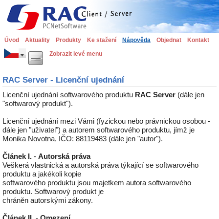
Úvod
Aktuality
Produkty
Ke stažení
Nápověda
Objednat
Kontakt
Zobrazit levé menu
RAC Server - Licenční ujednání
Licenční ujednání softwarového produktu
RAC Server
(dále jen
"softwarový produkt").
Licenční ujednání mezi Vámi (fyzickou nebo právnickou osobou -
dále jen "uživatel") a autorem softwarového produktu, jímž je
Monika Novotna, IČO: 88119483 (dále jen "autor").
Článek I.
-
Autorská práva
Veškerá vlastnická a autorská práva týkající se softwarového
produktu a jakékoli kopie
softwarového produktu jsou majetkem autora softwarového
produktu. Softwarový produkt je
chráněn autorskými zákony.
Článek II.
-
Omezení