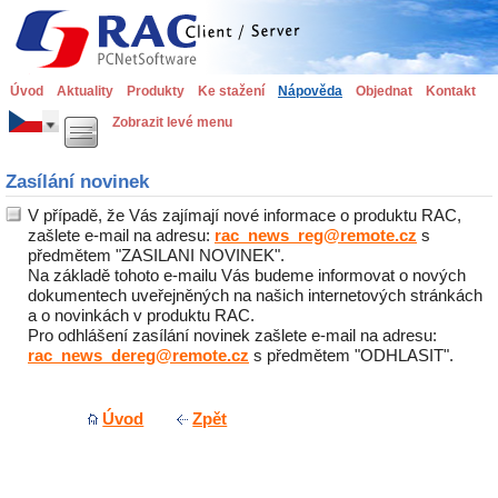
Úvod
Aktuality
Produkty
Ke stažení
Nápověda
Objednat
Kontakt
Zobrazit levé menu
Zasílání novinek
V případě, že Vás zajímají nové informace o produktu RAC,
zašlete e-mail na adresu:
rac_news_reg@remote.cz
s
předmětem "ZASILANI NOVINEK".
Na základě tohoto e-mailu Vás budeme informovat o nových
dokumentech uveřejněných na našich internetových stránkách
a o novinkách v produktu RAC.
Pro odhlášení zasílání novinek zašlete e-mail na adresu:
rac_news_dereg@remote.cz
s předmětem "ODHLASIT".
Úvod
Zpět